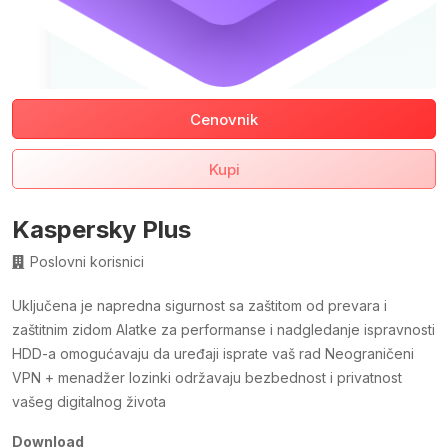
Cenovnik
Kupi
Kaspersky Plus
Poslovni korisnici
Uključena je napredna sigurnost sa zaštitom od prevara i
zaštitnim zidom Alatke za performanse i nadgledanje ispravnosti
HDD-a omogućavaju da uređaji isprate vaš rad Neograničeni
VPN + menadžer lozinki održavaju bezbednost i privatnost
vašeg digitalnog života
Download