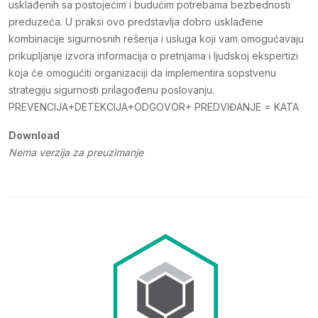
usklađenih sa postojećim i budućim potrebama bezbednosti
preduzeća. U praksi ovo predstavlja dobro usklađene
kombinacije sigurnosnih rešenja i usluga koji vam omogućavaju
prikupljanje izvora informacija o pretnjama i ljudskoj ekspertizi
koja će omogućiti organizaciji da implementira sopstvenu
strategiju sigurnosti prilagođenu poslovanju.
PREVENCIJA+DETEKCIJA+ODGOVOR+ PREDVIĐANJE = KATA
Download
Nema verzija za preuzimanje