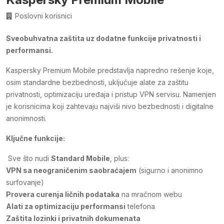
Poslovni korisnici
Sveobuhvatna zaštita uz dodatne funkcije privatnosti i
performansi.
Kaspersky Premium Mobile predstavlja napredno rešenje koje,
osim standardne bezbednosti, uključuje alate za zaštitu
privatnosti, optimizaciju uređaja i pristup VPN servisu. Namenjen
je korisnicima koji zahtevaju najviši nivo bezbednosti i digitalne
anonimnosti.
Ključne funkcije:
Sve što nudi
Standard Mobile
, plus:
VPN sa neograničenim saobraćajem
(sigurno i anonimno
surfovanje)
Provera curenja ličnih podataka
na mračnom webu
Alati za optimizaciju performansi
telefona
Zaštita lozinki i privatnih dokumenata