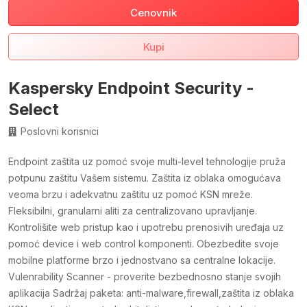
Cenovnik
Kupi
Kaspersky Endpoint Security -
Select
Poslovni korisnici
Endpoint zaštita uz pomoć svoje multi-level tehnologije pruža
potpunu zaštitu Vašem sistemu. Zaštita iz oblaka omogućava
veoma brzu i adekvatnu zaštitu uz pomoć KSN mreže.
Fleksibilni, granularni aliti za centralizovano upravljanje.
Kontrolišite web pristup kao i upotrebu prenosivih uređaja uz
pomoć device i web control komponenti. Obezbedite svoje
mobilne platforme brzo i jednostvano sa centralne lokacije.
Vulenrability Scanner - proverite bezbednosno stanje svojih
aplikacija Sadržaj paketa: anti-malware,firewall,zaštita iz oblaka