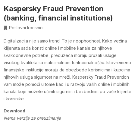
Kaspersky Fraud Prevention
(banking, financial institutions)
Poslovni korisnici
Digitalizacija nije samo trend. To je neophodnost. Kako većina
klijenata sada koristi online i mobilne kanale za njihove
svakodnevne potrebe, preduzeća moraju pružati usluge
visokog kvaliteta sa maksimalnom funkcionalnošću. Istovremeno
finansijske institucije moraju da obezbede korisnicima i kupcima
njihovih usluga sigurnost na mreži. Kaspersky Fraud Prevention
vam može pomoći u tome kao i u razvoju vaših online i mobilnih
kanala koje možete učiniti sigurnim i bezbednim po vaše klijente
i korisnike.
Download
Nema verzija za preuzimanje