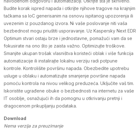
navođenom odgovoru i automatizaciji. Otkrijte šta je skriveno.
Budite korak ispred napada i otkrijte njihove tragove na krajnjim
tačkama sa IoC generisanim na osnovu ispitanog upozorenja ili
uvezenim iz pouzdanog izvora. Ni vaše poslovanje niti vaša
bezbednost mogu priuštiti usporavanje. Uz Kaspersky Next EDR
Optimum stvari ostaju brze i jednostavne, pomažući vam da se
fokusirate na ono što je zaista važno. Optimizujte troškove.
Smanjite ukupan trošak vlasništva koristeći oblak i više funkcija
automatizacije ili instalirajte lokalnu verziju radi potpune
kontrole. Kontrolišite površinu napada. Obezbedite upotrebu
usluge u oblaku i automatizujte smanjenje površine napada
pomoću kontrola na nivou velikog preduzeća. Uključite vaš tim.
Iskoristite ugrađene obuke o bezbednosti na internetu za vaše
IT osoblje, osnažujući ih da pomognu u otkrivanju pretnji i
dragocenom prikupljanju podataka.
Download
Nema verzija za preuzimanje