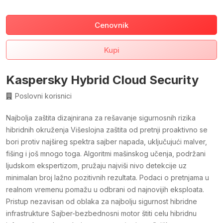
Cenovnik
Kupi
Kaspersky Hybrid Cloud Security
Poslovni korisnici
Najbolja zaštita dizajnirana za rešavanje sigurnosnih rizika
hibridnih okruženja Višeslojna zaštita od pretnji proaktivno se
bori protiv najšireg spektra sajber napada, uključujući malver,
fišing i još mnogo toga. Algoritmi mašinskog učenja, podržani
ljudskom ekspertizom, pružaju najviši nivo detekcije uz
minimalan broj lažno pozitivnih rezultata. Podaci o pretnjama u
realnom vremenu pomažu u odbrani od najnovijih eksploata.
Pristup nezavisan od oblaka za najbolju sigurnost hibridne
infrastrukture Sajber-bezbednosni motor štiti celu hibridnu