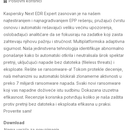
Poslovni korisnici
Kaspersky Next EDR Expert zasnovan je na našem
najtestiranijem i najnagrađivanijem EPP rešenju, pružajući čvrstu
osnovu i automatski rešavajući veliku većinu upozorenja,
oslobađajući analitičare da se fokusiraju na zadatke koji zaista
zahtevaju njihovu pažnju i stručnost. Multiplatformska adaptivna
sigurnost. Naša jedinstvena tehnologija identifikuje abnormalno
ponašanje kako bi automatski otkrila i neutralisala širok spektar
pretnji, uključujući napade bez datoteka (fileless threats) i
eksploate. Rešite se ransomware-a! Tokom protekle decenije,
naši mehanizmi su automatski blokirali zlonamerne aktivnosti u
preko 7 milijardi ransomware napada. Svaki novi ransomware
koji vas napadne doživeće istu sudbinu. Dokazana izuzetna
efikasnost. Recenzije korisnika potvrđuju koliko je naša zaštita
protiv pretnji bez datoteka i eksploata efikasna u praksi.
Proverite sami!
Download
Nema verzija za preuzimanje