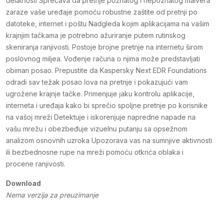
delatnosti Sprečava da pretnje poznatog i nepoznatog malvera
zaraze vaše uređaje pomoću robustne zaštite od pretnji po
datoteke, internet i poštu Nadgleda kojim aplikacijama na vašim
krajnjim tačkama je potrebno ažuriranje putem rutinskog
skeniranja ranjivosti. Postoje brojne pretnje na internetu širom
poslovnog miljea. Vođenje računa o njima može predstavljati
obiman posao. Prepustite da Kaspersky Next EDR Foundations
odradi sav težak posao lova na pretnje i pokazujući vam
ugrožene krajnje tačke. Primenjuje jaku kontrolu aplikacije,
interneta i uređaja kako bi sprečio spoljne pretnje po korisnike
na vašoj mreži Detektuje i iskorenjuje napredne napade na
vašu mrežu i obezbeđuje vizuelnu putanju sa opsežnom
analizom osnovnih uzroka Upozorava vas na sumnjive aktivnosti
ili bezbednosne rupe na mreži pomoću otkrića oblaka i
procene ranjivosti.
Download
Nema verzija za preuzimanje