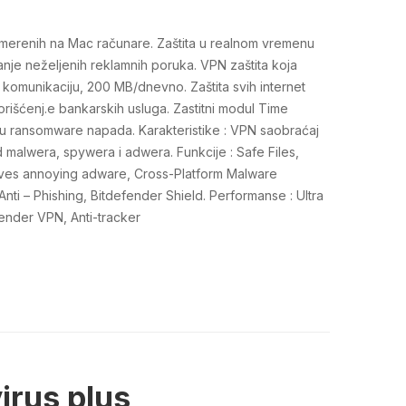
 usmerenih na Mac računare. Zaštita u realnom vremenu
vanje neželjenih reklamnih poruka. VPN zaštita koja
komunikaciju, 200 MB/dnevno. Zaštita svih internet
orišćenj.e bankarskih usluga. Zastitni modul Time
u ransomware napada. Karakteristike : VPN saobraćaj
d malwera, spywera i adwera. Funkcije : Safe Files,
ves annoying adware, Cross-Platform Malware
nti – Phishing, Bitdefender Shield. Performanse : Ultra
fender VPN, Anti-tracker
irus plus