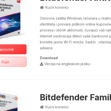
Kućni korisnici
Osnovna zaštita Windows računara u realn
identiteta i prevare prilikom online kupov
procesa i sličnih aktivnosti, čuvajući vaš
internet saobraćaja štiteći vaše bankovne p
koristite javne Wi-Fi mreže. Sadrži : višesl
adwera.
enovnik
Download
Kupi
Verzija na engleskom jeziku
Bitdefender Fami
Kućni korisnici