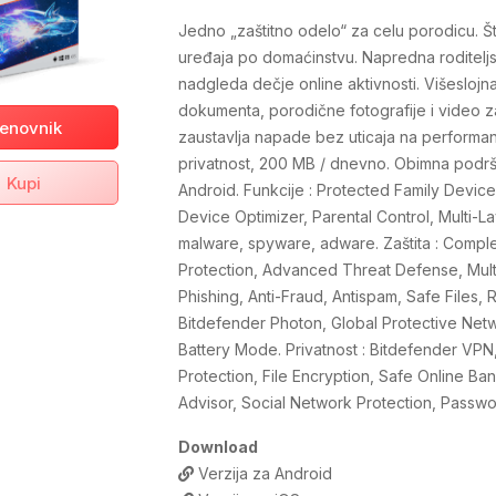
Jedno „zaštitno odelo“ za celu porodicu. Štit
uređaja po domaćinstvu. Napredna roditeljsk
nadgleda dečje online aktivnosti. Višeslo
dokumenta, porodične fotografije i video z
enovnik
zaustavlja napade bez uticaja na perform
privatnost, 200 MB / dnevno. Obimna podrš
Kupi
Android. Funkcije : Protected Family Devi
Device Optimizer, Parental Control, Multi-
malware, spyware, adware. Zaštita : Compl
Protection, Advanced Threat Defense, Mult
Phishing, Anti-Fraud, Antispam, Safe Files,
Bitdefender Photon, Global Protective Ne
Battery Mode. Privatnost : Bitdefender VP
Protection, File Encryption, Safe Online Ban
Advisor, Social Network Protection, Passwo
Download
Verzija za Android