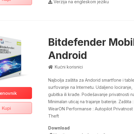
Verzija na engleskom jeziku
Bitdefender Mobil
Android
Kućni korisnici
Najbolja zaštita za Andorid smartfone i tab
surfovanje na Internetu. Udaljeno lociranje,
enovnik
gubitka ili krađe. Podešavanje privatnosti n
Minimalan uticaj na trajanje baterije. Zašti
Kupi
WearON Performanse : Autopilot Privatnost 
Theft
Download