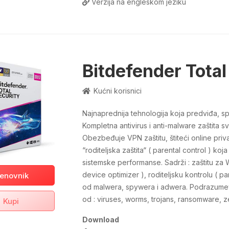
Verzija na engleskom jeziku
Bitdefender Total
Kućni korisnici
Najnaprednija tehnologija koja predviđa, sp
Kompletna antivirus i anti-malware zaštita s
Obezbeđuje VPN zaštitu, štiteći online pri
“roditeljska zaštita“ ( parental control ) koja
sistemske performanse. Sadrži : zaštitu za
device optimizer ), roditeljsku kontrolu ( pa
enovnik
od malwera, spywera i adwera. Podrazumeva
od : viruses, worms, trojans, ransomware, z
Kupi
Download