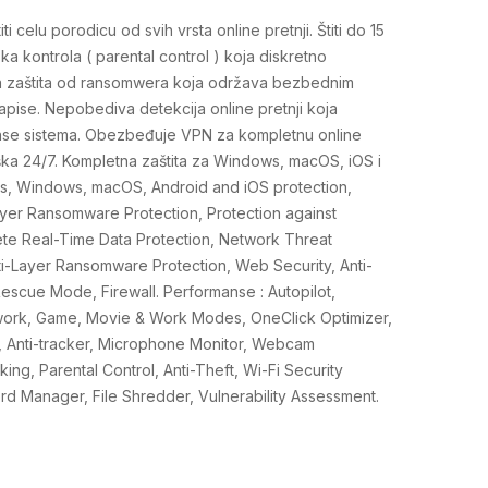
i celu porodicu od svih vrsta online pretnji. Štiti do 15
a kontrola ( parental control ) koja diskretno
jna zaštita od ransomwera koja održava bezbednim
apise. Nepobediva detekcija online pretnji koja
anse sistema. Obezbeđuje VPN za kompletnu online
ka 24/7. Kompletna zaštita za Windows, macOS, iOS i
ces, Windows, macOS, Android and iOS protection,
Layer Ransomware Protection, Protection against
ete Real-Time Data Protection, Network Threat
i-Layer Ransomware Protection, Web Security, Anti-
 Rescue Mode, Firewall. Performanse : Autopilot,
twork, Game, Movie & Work Modes, OneClick Optimizer,
N, Anti-tracker, Microphone Monitor, Webcam
king, Parental Control, Anti-Theft, Wi-Fi Security
rd Manager, File Shredder, Vulnerability Assessment.