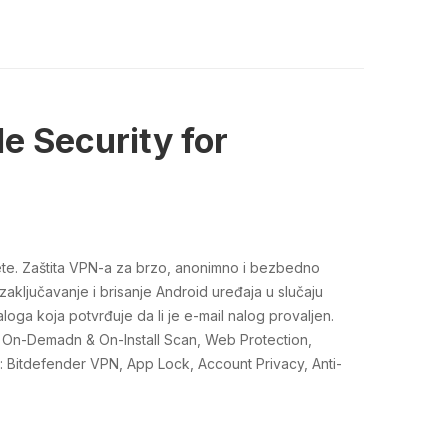
e Security for
lete. Zaštita VPN-a za brzo, anonimno i bezbedno
 zaključavanje i brisanje Android uređaja u slučaju
aloga koja potvrđuje da li je e-mail nalog provaljen.
ta : On-Demadn & On-Install Scan, Web Protection,
: Bitdefender VPN, App Lock, Account Privacy, Anti-