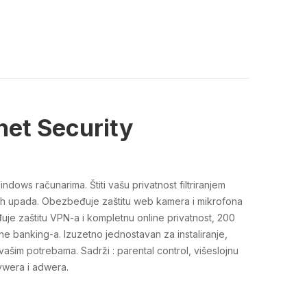
net Security
indows računarima. Štiti vašu privatnost filtriranjem
ih upada. Obezbeđuje zaštitu web kamera i mikrofona
uje zaštitu VPN-a i kompletnu online privatnost, 200
ne banking-a. Izuzetno jednostavan za instaliranje,
 vašim potrebama. Sadrži : parental control, višeslojnu
ywera i adwera.