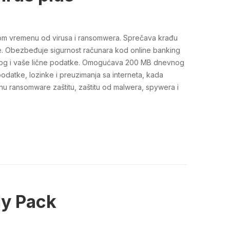
om vremenu od virusa i ransomwera. Sprečava krađu
ine. Obezbeđuje sigurnost računara kod online banking
 nalog i vaše lične podatke. Omogućava 200 MB dnevnog
odatke, lozinke i preuzimanja sa interneta, kada
ojnu ransomware zaštitu, zaštitu od malwera, spywera i
ly Pack