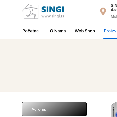
drška 24/7
Služba prodaje
SIN
d.o
i.rs
prodaja@singi.rs
Mol
Početna
O Nama
Web Shop
Proizv
Acronis