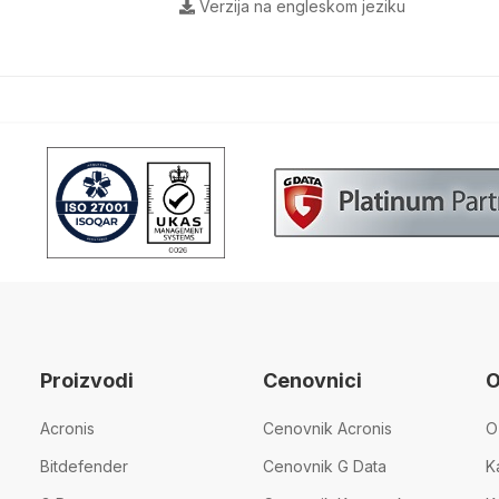
Verzija na engleskom jeziku
Proizvodi
Cenovnici
O
Acronis
Cenovnik Acronis
O
Bitdefender
Cenovnik G Data
K