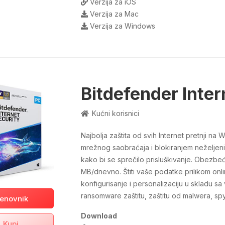
Verzija za iOS
Verzija za Mac
Verzija za Windows
Bitdefender Inter
Kućni korisnici
Najbolja zaštita od svih Internet pretnji na W
mrežnog saobraćaja i blokiranjem neželjen
kako bi se sprečilo prisluškivanje. Obezbeđ
MB/dnevno. Štiti vaše podatke prilikom onli
konfigurisanje i personalizaciju u skladu sa
ransomware zaštitu, zaštitu od malwera, sp
enovnik
Download
Kupi