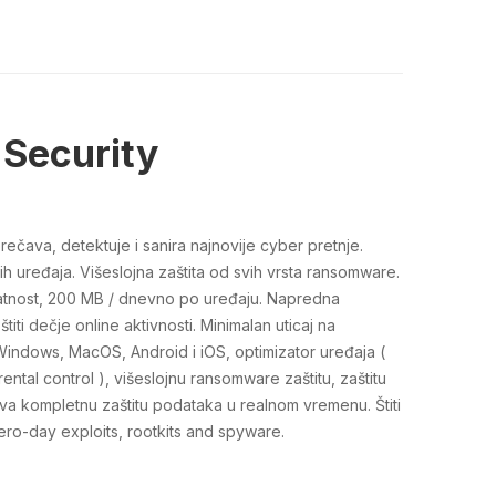
 Security
rečava, detektuje i sanira najnovije cyber pretnje.
vih uređaja. Višeslojna zaštita od svih vrsta ransomware.
vatnost, 200 MB / dnevno po uređaju. Napredna
 štiti dečje online aktivnosti. Minimalan uticaj na
 Windows, MacOS, Android i iOS, optimizator uređaja (
rental control ), višeslojnu ransomware zaštitu, zaštitu
 kompletnu zaštitu podataka u realnom vremenu. Štiti
ero-day exploits, rootkits and spyware.