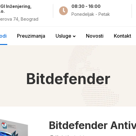
GI Inženjering,
08:30 - 16:00
.o.
Ponedeljak - Petak
erova 74, Beograd
odi
Preuzimanja
Usluge
Novosti
Kontakt
Bitdefender
Bitdefender Antiv