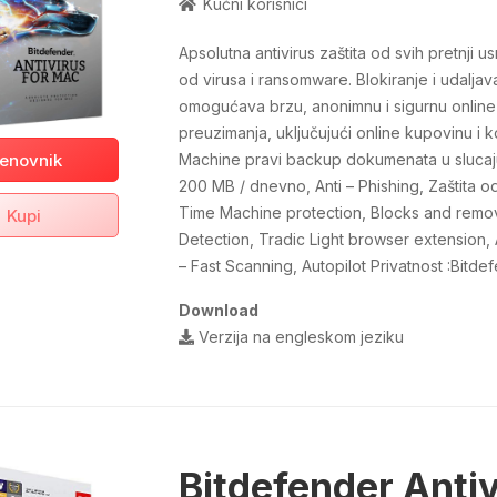
Kućni korisnici
Apsolutna antivirus zaštita od svih pretnji
od virusa i ransomware. Blokiranje i udalja
omogućava brzu, anonimnu i sigurnu online 
preuzimanja, uključujući online kupovinu i k
enovnik
Machine pravi backup dokumenata u slucaj
200 MB / dnevno, Anti – Phishing, Zaštita o
Time Machine protection, Blocks and remo
Kupi
Detection, Tradic Light browser extension, A
– Fast Scanning, Autopilot Privatnost :Bitde
Download
Verzija na engleskom jeziku
Bitdefender Antiv