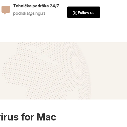
Tehnička podrška 24/7
Služba prodaje
Follow us
podrska@singi.rs
prodaja@singi.rs
irus for Mac