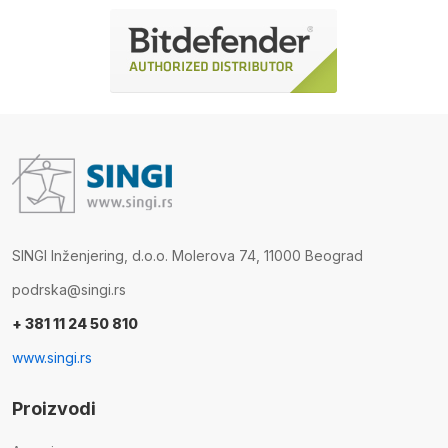
SINGI Inženjering, d.o.o. Molerova 74, 11000 Beograd
podrska@singi.rs
+ 381 11 24 50 810
www.singi.rs
Proizvodi