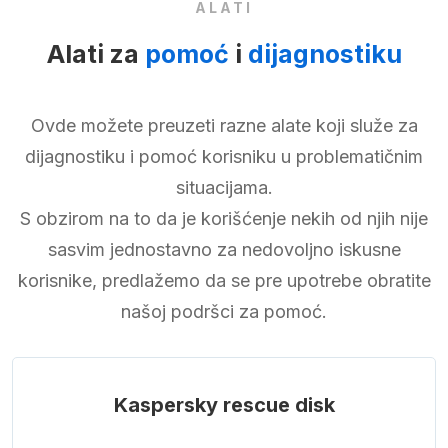
ALATI
Alati za
pomoć
i
dijagnostiku
Ovde možete preuzeti razne alate koji služe za
dijagnostiku i pomoć korisniku u problematičnim
situacijama.
S obzirom na to da je korišćenje nekih od njih nije
sasvim jednostavno za nedovoljno iskusne
korisnike, predlažemo da se pre upotrebe obratite
našoj podršci za pomoć.
Kaspersky rescue disk