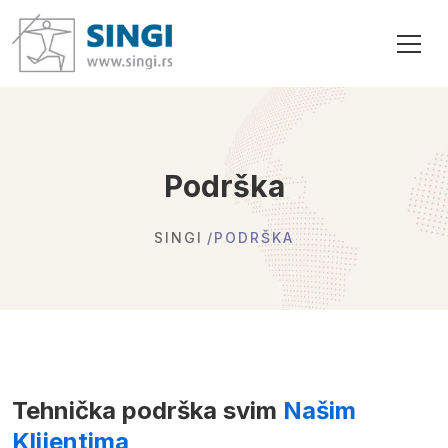
Podrška
SINGI
PODRŠKA
Tehnička podrška svim
Našim
Klijentima