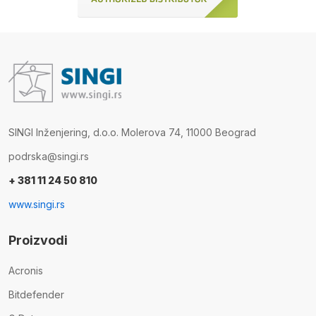
SINGI Inženjering, d.o.o. Molerova 74, 11000 Beograd
podrska@singi.rs
+ 381 11 24 50 810
www.singi.rs
Proizvodi
Acronis
Bitdefender