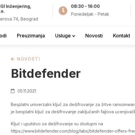
GI Inženjering,
08:30 - 16:00
.o.
Ponedeljak - Petak
erova 74, Beograd
odi
Preuzimanja
Usluge
Novosti
Kontakt
NOVOSTI
Bitdefender
05.11.2021
Besplatni univerzalni ključ za dešifrovanje za žrtve ransomwar
je besplatni ključ za dešifrovanje zaključanih fajlova ucenjiv
Kljuć i uputstvo za dešifrovanje su dostupni na
https://www.bitdefender.com/blog/labs/bitdefender-offers-free