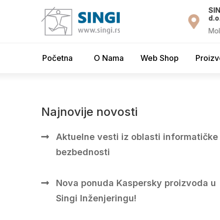
drška 24/7
Služba prodaje
SIN
d.o
i.rs
prodaja@singi.rs
Mol
Početna
O Nama
Web Shop
Proizv
Najnovije novosti
Aktuelne vesti iz oblasti informatičke
bezbednosti
Nova ponuda Kaspersky proizvoda u
Singi Inženjeringu!