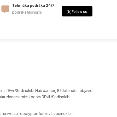
Tehnička podrška 24/7
Služba prodaje
Follow us
podrska@singi.rs
prodaja@singi.rs
e-a REvil/Sodinokibi Naš partner, Bitdefender, objavio
ačkim zlonamernim kodom REvil./Sodinokibi.
-universal-decryptor-for-revil-sodinokibi-