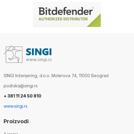
SINGI Inženjering, d.o.o. Molerova 74, 11000 Beograd
podrska@singi.rs
+ 381 11 24 50 810
www.singi.rs
Proizvodi